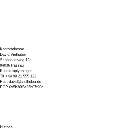
Kontoradresse
David Vielhuber
Schönauerweg 12a
94036 Passau
Kontaktoplysninger
Tlf
+49 89 21 555 122
Post
david@vielhuber.de
PGP
0x5b30f5e23b07f90c
Historie