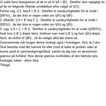
Vi satte først betegnelsen af ​​de to tal til
\(A < B\)
. Derefter sker nøjagtigt en
af ​​de tre følgende tilfælde umiddelbart efter valget af
\(C\)
:
Første sag:
\( C \leq A < B \)
: Derefter er sandsynligheden for at vinde
\
(50\%\)
, da der ikke er nogen viden om
\(A\)
og
\(B\)
.
2. tilfælde:
\( A < B \leq C \)
: Derefter er sandsynligheden for at vinde
\
(50\%\)
, da der ikke er nogen viden om
\(A\)
og
\(B\)
.
3. sag:
\( A < C < B \)
: Derefter er sandsynligheden for at vinde
\(100\%\)
,
fordi hvis
\( B \)
drejes først, forbliver man med
\( B \)
og hvis
\(A\)
drejes
først, du skifter til
\(B\)
, så du vælger altid det større tal.
Overraskende nok bruges denne strategi også i hverdagen: Hvis du f.eks.
Skal beslutte med det samme for eller imod at købe et produkt uden at
kunne opnå et sammenligningstilbud, sætter du dig selv en økonomisk
grænse på forhånd. Hvis denne grænse overholdes af den faktiske pris,
foretages købet - ellers ikke.
Tilbage