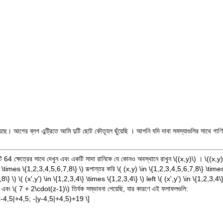
রয়েছে। আগের
ব্লগ এন্ট্রিতে
আমি দুটি ছোট কৌতূহল
ছুঁয়েছি
। আপনি যদি দাবা সমস্যাগুলির সাথে গাণি
টি 64 ক্ষেত্রের সাথে দেখুন এবং একটি সাদা রানিকে যে কোনও অবস্থানে রাখুন
\((x,y)\)
।
\((x,y)
} \times \{1,2,3,4,5,6,7,8\} \)
রূপান্তর করি
\( (x,y) \in \{1,2,3,4,5,6,7,8\} \time
8\} \)
\( (x',y') \in \{1,2,3,4\} \times \{1,2,3,4\} \)
left
\( (x',y') \in \{1,2,3,4
ব এবং
\( 7 + 2\cdot(z-1)\)
তির্যক সম্ভাবনা পেয়েছি, যার কারণে এই ফলাফলগুলি:
|x-4,5|+4,5; -|y-4,5|+4,5)+19 \]