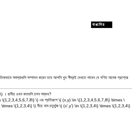
বাঙালির
তিকভাবে সমস্যাগুলি সম্পাদন করেন তবে আপনি খুব শীঘ্রই দেখতে পাবেন যে গণিত অনেক প্রশ্নের
\)
। রানীর এখন কতগুলি চলন সম্ভব?
s \{1,2,3,4,5,6,7,8\} \)
এর প্রতিরূপে
\( (x,y) \in \{1,2,3,4,5,6,7,8\} \times \
\} \times \{1,2,3,4\} \)
নীচে বাম চতুর্ভুজ
\( (x',y') \in \{1,2,3,4\} \times \{1,2,3,4\}