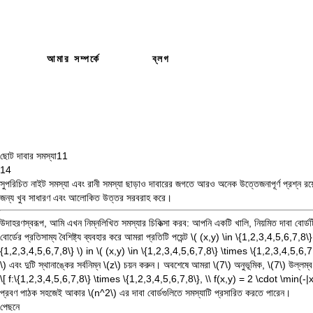
আমার সম্পর্কে
ব্লগ
ছোট দাবার সমস্যা
11
14
সুপরিচিত
নাইট
সমস্যা
এবং
রানী সমস্যা
ছাড়াও দাবারের জগতে আরও অনেক উত্তেজনাপূর্ণ প্রশ্ন 
জন্য খুব সাধারণ এবং আলোকিত উত্তর সরবরাহ করে।
উদাহরণস্বরূপ, আমি এখন নিম্নলিখিত সমস্যার চিকিত্সা করব: আপনি একটি খালি, নিয়মিত দাবা বোর্ড
বোর্ডের প্রতিসাম্য বৈশিষ্ট্য ব্যবহার করে আমরা প্রতিটি পয়েন্ট
\( (x,y) \in \{1,2,3,4,5,6,7,8\
{1,2,3,4,5,6,7,8\} \)
in
\( (x,y) \in \{1,2,3,4,5,6,7,8\} \times \{1,2,3,4,5,6,7,
\)
এবং দুটি স্থানাঙ্কের সর্বনিম্ন
\(z\)
চয়ন করুন। অবশেষে আমরা
\(7\)
অনুভূমিক,
\(7\)
উল্লম্
\[ f:\{1,2,3,4,5,6,7,8\} \times \{1,2,3,4,5,6,7,8\}, \\ f(x,y) = 2 \cdot \min(-
প্রবণ পাঠক সহজেই আকার
\(n^2\)
এর দাবা বোর্ডগুলিতে সমস্যাটি প্রসারিত করতে পারেন।
পেছনে