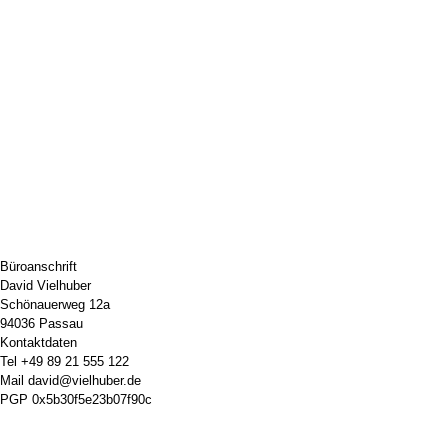
Büroanschrift
David Vielhuber
Schönauerweg 12a
94036 Passau
Kontaktdaten
Tel
+49 89 21 555 122
Mail
david@vielhuber.de
PGP
0x5b30f5e23b07f90c