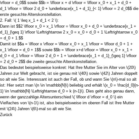
\rfloor = d_0$$
sowie
$$b = \lfloor x + d \rfloor = \lfloor x_0 + x_1 + d_0 +
d_1 \rfloor = \lfloor 2 d_0 + \underbrace{x_1 + d_1}_{< 1} \rfloor = 2 d_0$$
die
erste gesuchte Alterskonstellation.
2. Fall:
\( 1 \leq x_1 + d_1 < 2 \)
:
Dann ist
$$2 \lfloor x_0 + x_1 \rfloor = \lfloor x_0 + d_0 + \underbrace{x_1 +
d_1}_{\geq 1} \rfloor \Leftrightarrow 2 x_0 = x_0 + d_0 + 1 \Leftrightarrow x_0
= d_0 + 1.$$
Damit ist
$$a = \lfloor x \rfloor = \lfloor x_0 + x_1 \rfloor = \lfloor d_0 + 1 +
x_1 \rfloor = d_0 + 1$$
sowie
$$b = \lfloor x+d \rfloor = \lfloor x_0 + x_1 +
d_0 + d_1 \rfloor = \lfloor 2 d_0 + 1 + \underbrace{x_1 + d_1}_{\geq 1} \rfloor
= 2 d_0 + 2$$
die zweite gesuchte Alterskonstellation.
Das bedeutet beispielsweise konkret: Hat Ihre Mutter Sie im Alter von
\(20\)
Jahren zur Welt gebracht, ist sie genau mit
\(40\)
sowie
\(42\)
Jahren doppelt
so alt wie Sie. Interessant ist auch der Fall, ob und wann Sie
\(n\)
-mal so alt
ist: Hier setzt man
\(n \in \mathbb{N}\)
beliebig und erhält
\(x_0 = \frac{d_0}{n-
1} \in \mathbb{N} \Leftrightarrow d_0 = k (n-1)\)
. Dies geht also genau dann,
wenn der ganzzahlige Altersunterschied
\( \lfloor d \rfloor = d_0 \)
ein
Vielfaches von
\(n-1\)
ist, also beispielsweise im oberen Fall ist Ihre Mutter
mit
\(24\)
Jahren
\(6\)
-mal so alt wie Sie.
Zurück