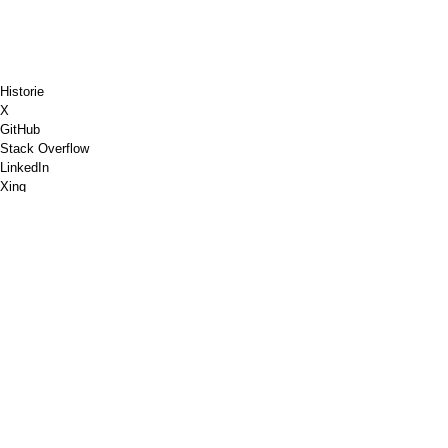
Historie
X
GitHub
Stack Overflow
LinkedIn
Xing
Chess.com
Buy Me a Coffee
PayPal
Google Maps
YouTube
Pinboard
Pinterest
Spotify
Dribbble
Shopware
PGP
W3C Markup Validation
Google PageSpeed Insights