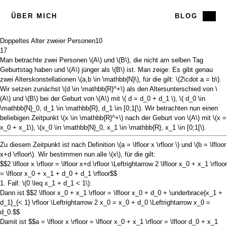
ÜBER MICH
BLOG
Doppeltes Alter zweier Personen
10
17
Man betrachte zwei Personen
\(A\)
und
\(B\)
, die nicht am selben Tag
Geburtstag haben und
\(A\)
jünger als
\(B\)
ist. Man zeige: Es gibt genau
zwei Alterskonstellationen
\(a,b \in \mathbb{N}\)
, für die gilt:
\(2\cdot a = b\)
.
Wir setzen zunächst
\(d \in \mathbb{R}^+\)
als den Altersunterschied von
\
(A\)
und
\(B\)
bei der Geburt von
\(A\)
mit
\( d = d_0 + d_1 \)
,
\( d_0 \in
\mathbb{N}_0, d_1 \in \mathbb{R}, d_1 \in [0;1[\)
. Wir betrachten nun einen
beliebigen Zeitpunkt
\(x \in \mathbb{R}^+\)
nach der Geburt von
\(A\)
mit
\(x =
x_0 + x_1\)
,
\(x_0 \in \mathbb{N}_0, x_1 \in \mathbb{R}, x_1 \in [0;1[\)
.
Zu diesem Zeitpunkt ist nach Definition
\(a = \lfloor x \rfloor \)
und
\(b = \lfloor
x+d \rfloor\)
. Wir bestimmen nun alle
\(x\)
, für die gilt:
$$2 \lfloor x \rfloor = \lfloor x+d \rfloor \Leftrightarrow 2 \lfloor x_0 + x_1 \rfloor
= \lfloor x_0 + x_1 + d_0 + d_1 \rfloor$$
1. Fall:
\(0 \leq x_1 + d_1 < 1\)
:
Dann ist
$$2 \lfloor x_0 + x_1 \rfloor = \lfloor x_0 + d_0 + \underbrace{x_1 +
d_1}_{< 1} \rfloor \Leftrightarrow 2 x_0 = x_0 + d_0 \Leftrightarrow x_0 =
d_0.$$
Damit ist
$$a = \lfloor x \rfloor = \lfloor x_0 + x_1 \rfloor = \lfloor d_0 + x_1